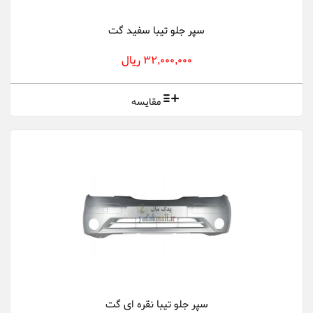
سپر جلو تیبا سفید گت
32,000,000 ریال
مقایسه
سپر جلو تیبا نقره ای گت