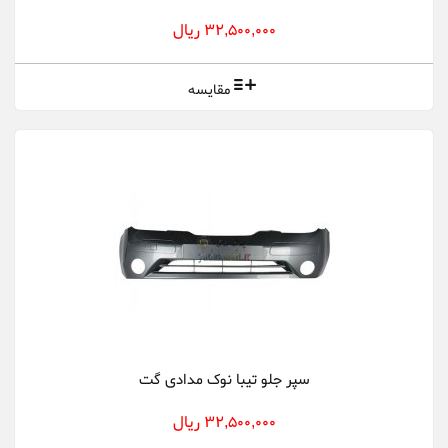
32,500,000 ریال
مقایسه
سپر جلو تیبا نوک مدادی گت
32,500,000 ریال