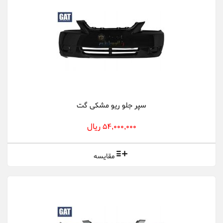
سپر جلو ریو مشکی گت
54,000,000 ریال
مقایسه