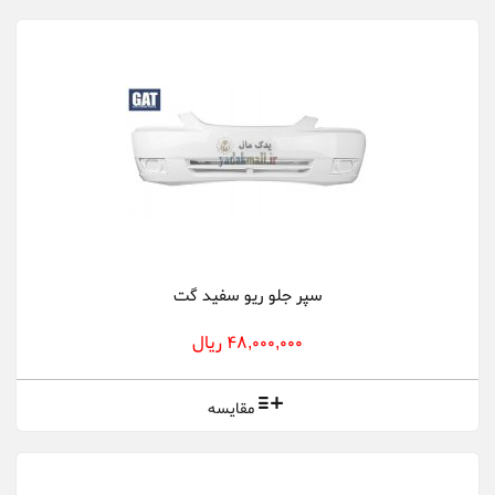
سپر جلو ریو سفید گت
48,000,000 ریال
مقایسه