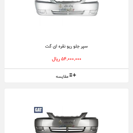
سپر جلو ریو نقره ای گت
54,000,000 ریال
مقایسه