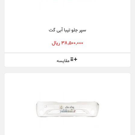
سپر جلو تیبا آبی گت
38,500,000 ریال
مقایسه