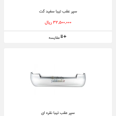
سپر عقب تیبا سفید گت
32,500,000 ریال
مقایسه
سپر عقب تیبا نقره ای