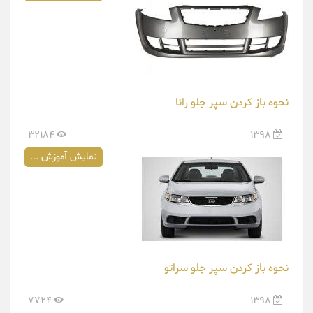
نحوه باز کردن سپر جلو رانا
32184
1398
نمایش آموزش ...
نحوه باز کردن سپر جلو سراتو
7724
1398