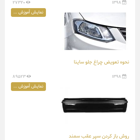
27320
1398
نمایش آموزش ...
نحوه تعویض چراغ جلو ساینا
89523
1398
نمایش آموزش ...
روش باز کردن سپر عقب سمند