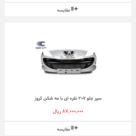
مقایسه
سپر جلو 207 نقره ای با مه شکن کروز
87,000,000 ریال
مقایسه