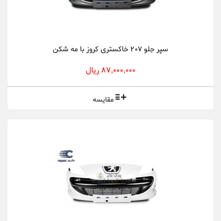
سپر جلو 207 خاکستری کروز با مه شکن
87,000,000 ریال
مقایسه