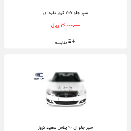
سپر جلو 207 کروز نقره ای
76,000,000 ریال
مقایسه
سپر جلو ال 90 پلاس سفید کروز