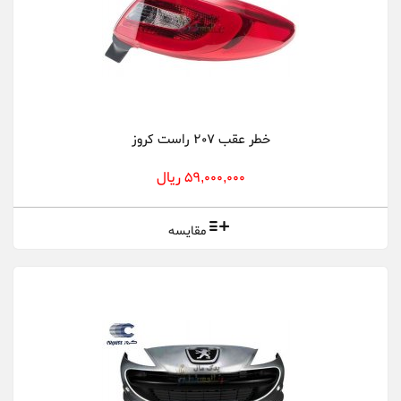
خطر عقب 207 راست کروز
59,000,000 ریال
مقایسه