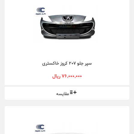
سپر جلو 207 کروز خاکستری
76,000,000 ریال
مقایسه