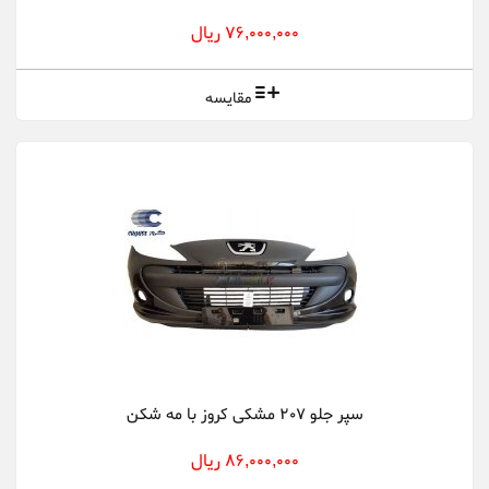
76,000,000 ریال
مقایسه
سپر جلو 207 مشکی کروز با مه شکن
86,000,000 ریال