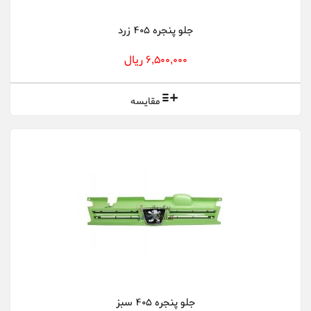
جلو پنجره 405 زرد
6,500,000 ریال
مقایسه
جلو پنجره 405 سبز