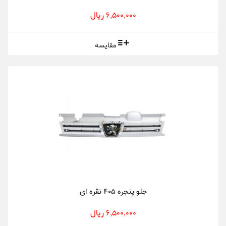
6,500,000 ریال
مقایسه
جلو پنجره 405 نقره ای
6,500,000 ریال