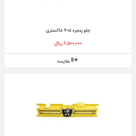
جلو پنجره 405 خاکستری
6,500,000 ریال
مقایسه