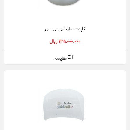
کاپوت ساینا بی نی سی
135,000,000 ریال
مقایسه