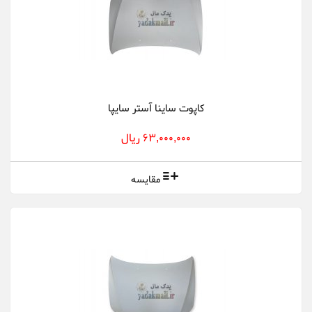
کاپوت ساینا آستر سایپا
63,000,000 ریال
مقایسه