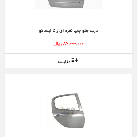
درب جلو چپ نقره ای رانا ایساکو
86,000,000 ریال
مقایسه