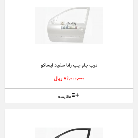
درب جلو چپ رانا سفید ایساکو
86,000,000 ریال
مقایسه