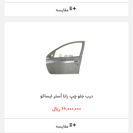
مقایسه
درب جلو چپ رانا آستر ایساکو
66,000,000 ریال
مقایسه