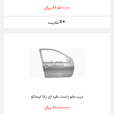
86,500,000 ریال
مقایسه
درب جلو راست نقره ای رانا ایساکو
86,000,000 ریال