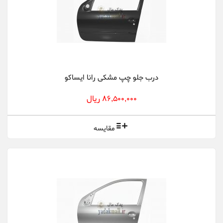
درب جلو چپ مشکی رانا ایساکو
86,500,000 ریال
مقایسه