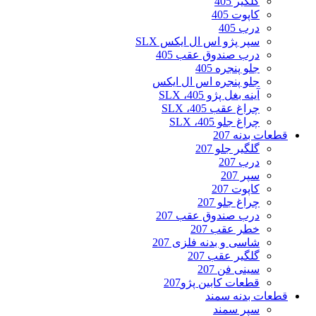
گلگیر 405
کاپوت 405
درب 405
سپر پژو اس ال ایکس SLX
درب صندوق عقب 405
جلو پنجره 405
جلو پنجره اس ال ایکس
آینه بغل پژو 405، SLX
چراغ عقب 405، SLX
چراغ جلو 405، SLX
قطعات بدنه 207
گلگیر جلو 207
درب 207
سپر 207
کاپوت 207
چراغ جلو 207
درب صندوق عقب 207
خطر عقب 207
شاسی و بدنه فلزی 207
گلگیر عقب 207
سینی فن 207
قطعات کابین پژو207
قطعات بدنه سمند
سپر سمند