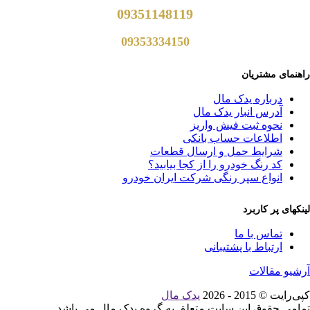
09351148119
09353334150
راهنمای مشتریان
درباره یدک مال
آدرس انبار یدک مال
نحوه ثبت فیش واریز
اطلاعات حساب بانکی
شرایط حمل و ارسال قطعات
کد رنگ خودرو را از کجا بیابید؟
انواع سپر رنگی شرکت ایران خودرو
لینکهای پر کاربرد
تماس با ما
ارتباط با پشتیبانی
آرشیو مقالات
کپی‌رایت © 2015 - 2026
یدک مال
تمامی حقوق این سایت متعلق به گروه یدک مال می باشد