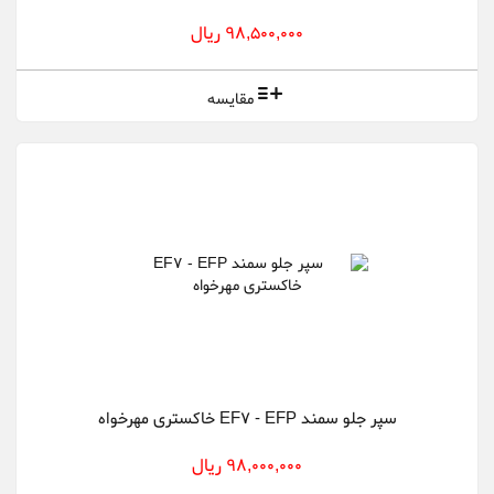
98,500,000 ریال
مقایسه
سپر جلو سمند EF7 - EFP خاکستری مهرخواه
98,000,000 ریال