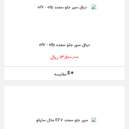
دیاق سپر جلو سمند ef7 - efp
13,500,000 ریال
مقایسه