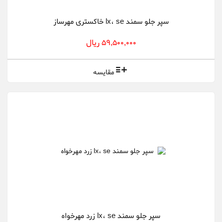
سپر جلو سمند lx، se خاکستری مهرساز
59,500,000 ریال
مقایسه
سپر جلو سمند lx، se زرد مهرخواه