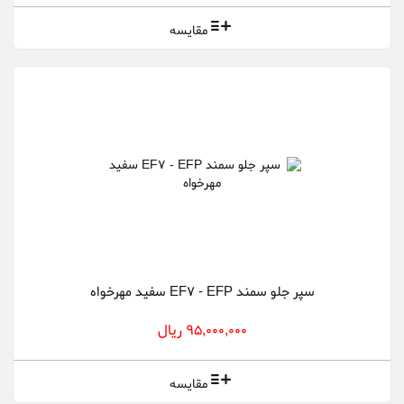
مقایسه
سپر جلو سمند EF7 - EFP سفید مهرخواه
95,000,000 ریال
مقایسه