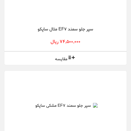
سپر جلو سمند EF7 متال ساپکو
74,500,000 ریال
مقایسه