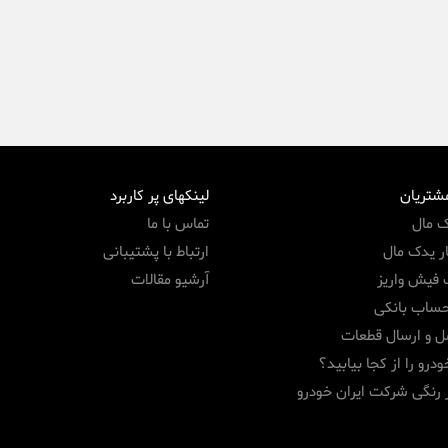
مشتریان
لینکهای پر کاربرد
ک مال
تماس با ما
ر یدک مال
ارتباط با پشتیبانی
 فیش واریز
آرشیو مقالات
حساب بانکی
ل و ارسال قطعات
درو را از کجا بیابید؟
 رنگی شرکت ایران خودرو