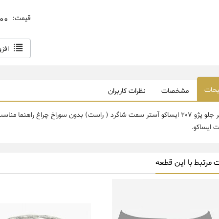
,000
قیمت:
افز
حات
مشخصات
نظرات کاربران
 ایساکو.
 مرتبط با این قطعه