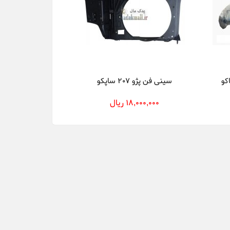
سینی فن پژو 207 ساپکو
18,000,000 ریال