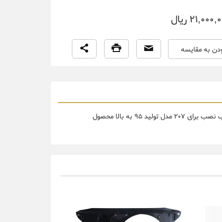
21,000 ریال
ودن به مقایسه
گلگیر جلو پژو 207 ایساکو آستر سمت شاگرد ( راست) بدون سوراخ چراغ راهنما مناسب نصب برای 207 مدل تولید 95 به بالا محصول