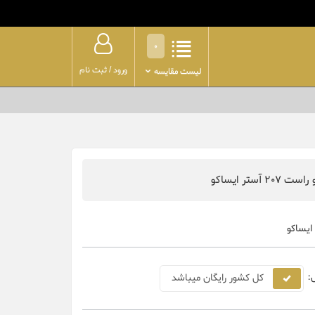
0
ورود
/
ثبت نام
لیست مقایسه
20 آستر ایساکو
ایساکو
:
کل کشور رایگان میباشد