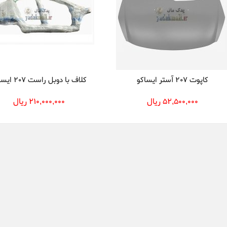
کاپوت 207 آستر ایساکو
کلاف با دوبل راست 207 ایساکو
52,500,000 ریال
210,000,000 ریال