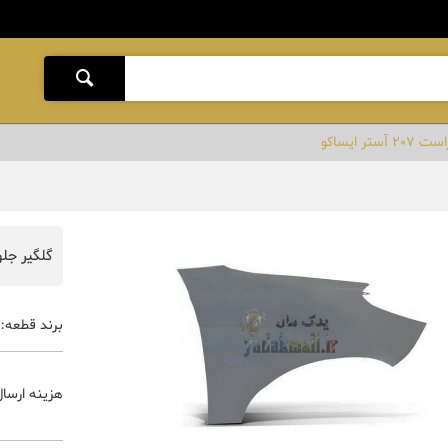
ستر ایساکو
گلگیر جلو راست 7
برند قطعه:
هزینه ارسال