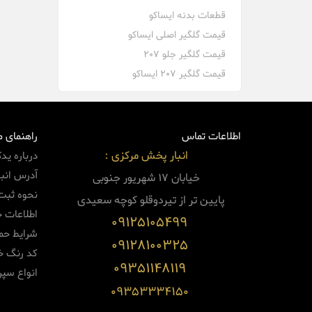
قطعات بدنه ایساکو
قیمت گلگیر اصلی ایساکو
قیمت گلگیر جلو 207
قیمت گلگیر 207 ایساکو
اطلاعات تماس
راهنمای 
انبار پخش مرکزی :
درباره ید
آدرس انبا
خیابان 17 شهریور جنوبی
نحوه ثبت
پایین
تر از تیردوقلو کوچه سعیدی
اطلاعات 
09125105499
شرایط حم
09128100325
کد رنگ خو
09351148119
انواع سپر
09353334150