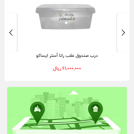
درب صندوق عقب رانا آستر ایساکو
سی
61,000,000 ریال