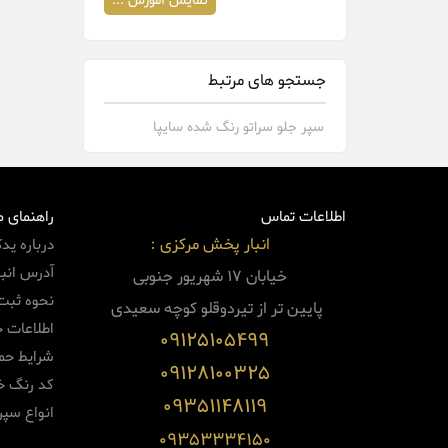
نمایش آموزش ...
جستجو های مرتبط
سپر جلو سراتو رنگ شده سایپا
اطلاعات تماس
راهنمای 
انبار پخش مرکزی :
درباره ید
آدرس انبا
خیابان 17 شهریور جنوبی
نحوه ثبت
پایین
تر از تیردوقلو کوچه سعیدی
اطلاعات 
09125105499
شرایط حم
09128100325
کد رنگ خو
09351148119
انواع سپر
09353334150