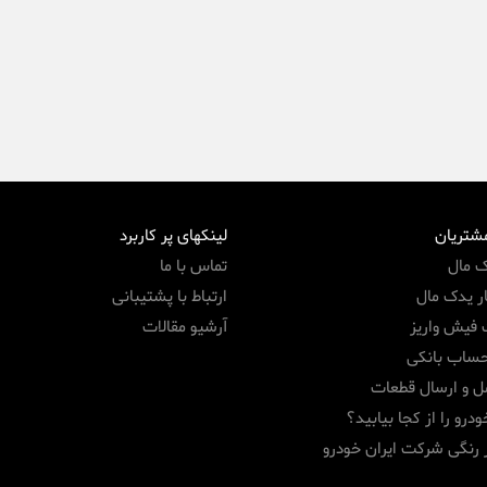
مشتریان
لینکهای پر کاربرد
ک مال
تماس با ما
ر یدک مال
ارتباط با پشتیبانی
 فیش واریز
آرشیو مقالات
حساب بانکی
ل و ارسال قطعات
درو را از کجا بیابید؟
 رنگی شرکت ایران خودرو