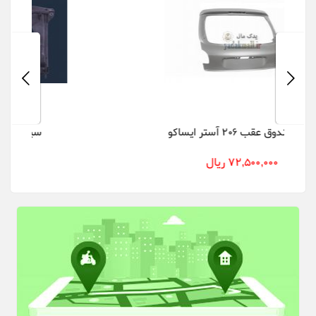
سینی فن پژو 206 ایساکو
17,500,000 ریال