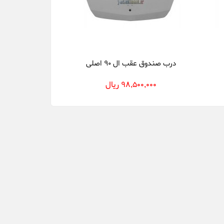
درب صندوق عقب ال 90 اصلی
98,500,000 ریال