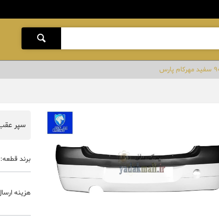
سپر عقب ال 90 سفید م
برند قطعه:
هزینه ارسال