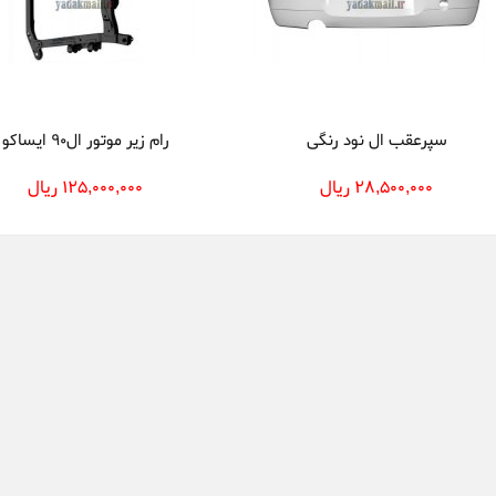
سپرعقب ال نود رنگی
رام زیر موتور ال90 ایساکو
28,500,000 ریال
125,000,000 ریال