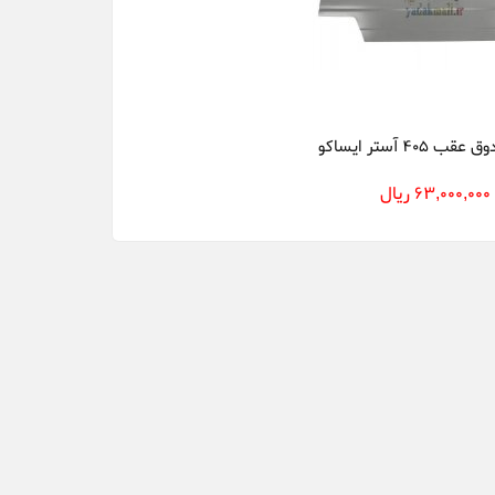
405 آستر ایساکو
63,000,000 ریال