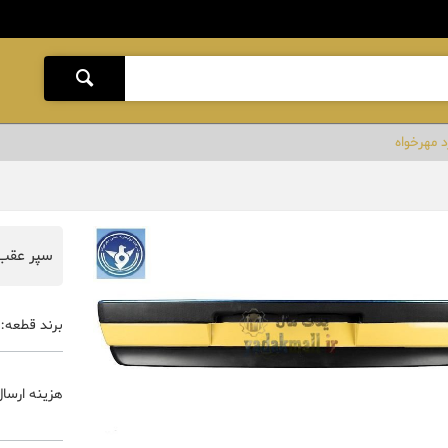
سپر عقب 405 زرد مهرخ
برند قطعه:
هزینه ارسال