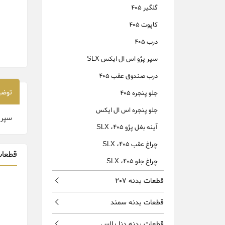
گلگیر 405
کاپوت 405
درب 405
سپر پژو اس ال ایکس SLX
درب صندوق عقب 405
توضی
جلو پنجره 405
جلو پنجره اس ال ایکس
سپر عقب 405 تاکسی زرد رنگ محصول 
آینه بغل پژو 405، SLX
چراغ عقب 405، SLX
قطعات
چراغ جلو 405، SLX
قطعات بدنه 207
قطعات بدنه سمند
قطعات بدنه دنا پلاس