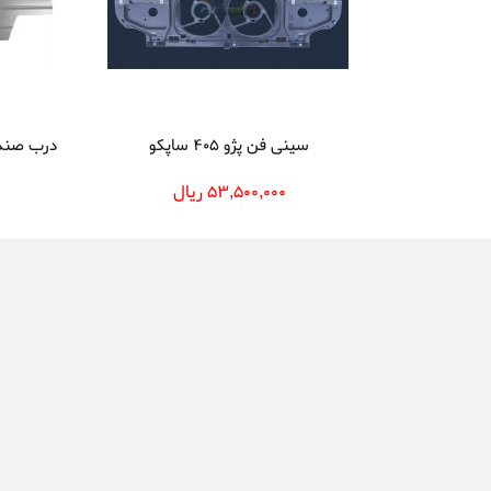
سینی فن پژو 405 ساپکو
درب صندوق عقب 
53,500,000 ریال