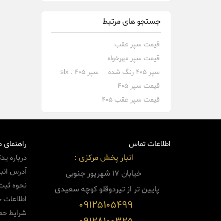
جستجو های مرتبط
قیمت سپر عقب
قیمت سپر مهرخواه
سپر 405 رنگ شده
سپر 405 . slx
قیمت سپر 405
قیمت سپر عقب 405
اطلاعات تماس
راهنمای 
انبار پخش مرکزی :
درباره ید
آدرس انبا
خیابان 17 شهریور جنوبی
نحوه ثبت
پایین
تر از تیردوقلو کوچه سعیدی
اطلاعات 
09125105499
شرایط حم