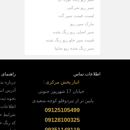
سپر ریو شرکتی
لیست قیمت سپر گت
مارک سپر ریو
سپر اصلی ریو رنگ شده
قیمت سپر جلو ریو رنگ شده
سپر رنگ شده ریو سایپا
اطلاعات تماس
راهنمای 
انبار پخش مرکزی :
درباره ی
آدرس انب
خیابان 17 شهریور جنوبی
نحوه ثبت
پایین
تر از تیردوقلو کوچه سعیدی
اطلاعات 
09125105499
شرایط ح
09128100325
کد رنگ خو
09351148119