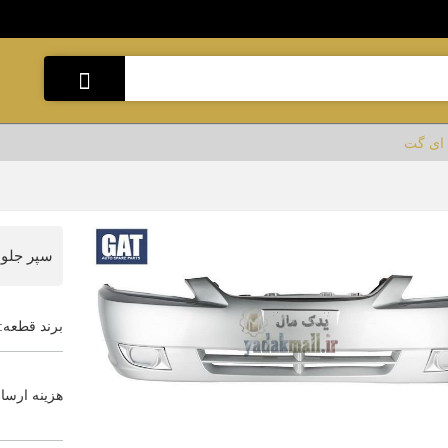
 ای گت
سپر جلو 
برند قطعه:
هزینه ارسا