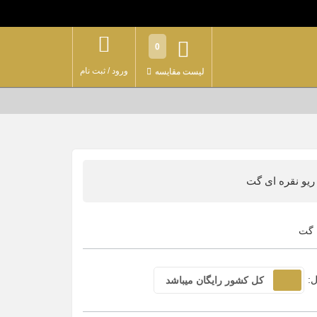
0
ورود
/
ثبت نام
لیست مقایسه
ریو نقره ای گت
گت
ل:
کل کشور رایگان میباشد