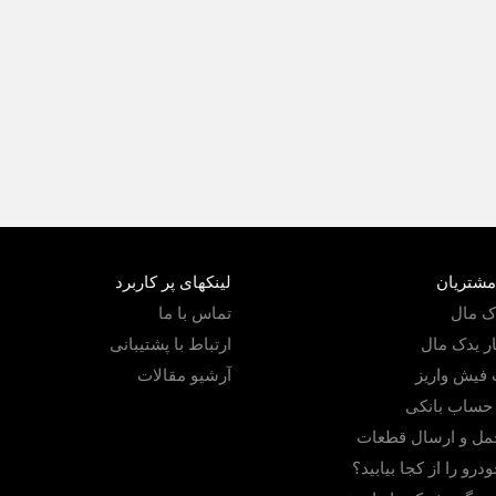
مشتریان
لینکهای پر کاربرد
دک مال
تماس با ما
ار یدک مال
ارتباط با پشتیبانی
 فیش واریز
آرشیو مقالات
حساب بانکی
مل و ارسال قطعات
درو را از کجا بیابید؟