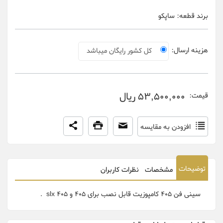
برند قطعه:
ساپکو
هزینه ارسال:
کل کشور رایگان میباشد
53,500,000 ریال
قیمت:
افزودن به مقایسه
توضیحات
مشخصات
نظرات کاربران
سینی فن 405 کامپوزیت قابل نصب برای 405 و 405 slx .