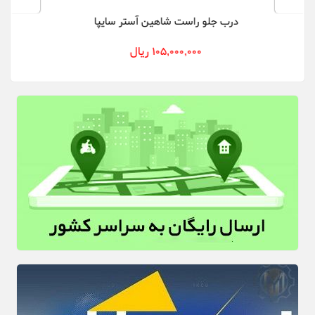
است شاهین آستر سایپا
گلگیر جلو چپ شاهین سفی
105,000, ریال
59,000,000 ریال