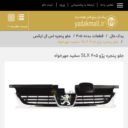
تماس با ما
ارتباط با پشتیبانی
ورود
ثبت نام
0
لیست مقایسه
یدک مال
قطعات بدنه 405
جلو پنجره اس ال ایکس
جلو پنجره پژو 405 SLX سفید مهرخواه
جلو پنجره پژو 405 SLX سفید مهرخواه