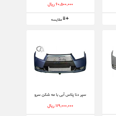
60,500,000 ریال
مقایسه
سپر دنا پلاس آبی با مه شکن سرو
119,000,000 ریال