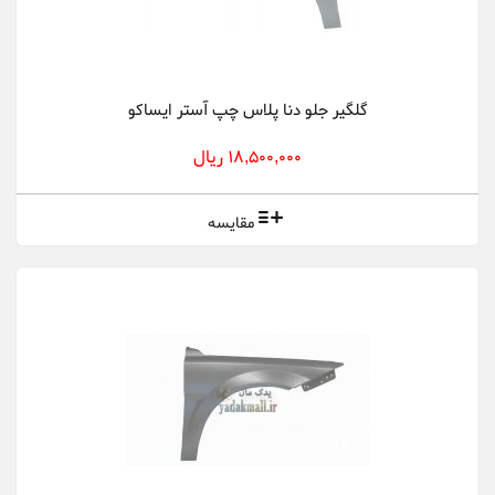
گلگیر جلو دنا پلاس چپ آستر ایساکو
18,500,000 ریال
مقایسه