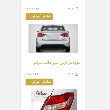
7724
1398
نمایش آموزش ...
نحوه باز کردن سپر عقب سراتو
5208
1398
نمایش آموزش ...