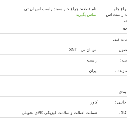
نام قطعه: چراغ جلو سمند راست اس ان تی
تماس بگیرید
ت
ت فنی
صول :
اس ان تی - SNT
ب :
راست
زنده :
ایران
بندی :
انبی :
کاور
لا :
ضمانت اصالت و سلامت فیزیکی کالای تحویلی