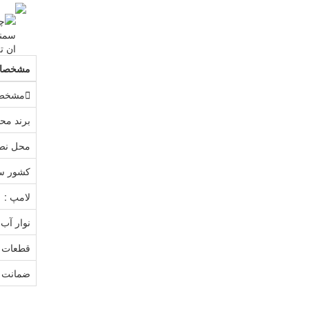
مشخصا
مشخصا
برند مح
محل نص
کشور سا
لامپ :
نوار آب 
قطعات ج
ضمانت کا