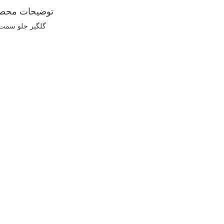
توضیحات محص
گلگیر جلو سمت چپ 