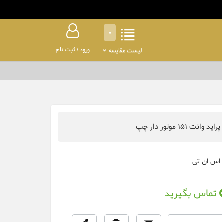
0
ورود
/
ثبت نام
لیست مقایسه
انت 151 موتور دار چپ
اس ان تی
تماس بگیرید