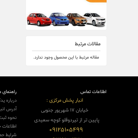
مقالات مرتبط
مقاله مرتبط با این محصول وجود ندارد.
اطلاعات تماس
راهنمای 
انبار پخش مرکزی :
درباره ید
آدرس انبا
خیابان 17 شهریور جنوبی
نحوه ثبت
پایین
تر از تیردوقلو کوچه سعیدی
اطلاعات 
09125105499
شرایط حم