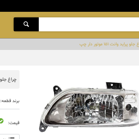
لو پراید وانت 151 موتور دار چپ
چراغ جلو پراید و
برند قطعه:
قیمت: