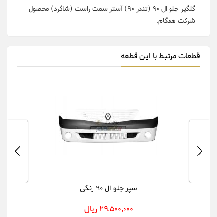
گلگیر جلو ال 90 (تندر 90) آستر سمت راست (شاگرد) محصول
شرکت همگام.
قطعات مرتبط با این قطعه
سپر جلو ال 90 رنگی
29,500,000 ریال