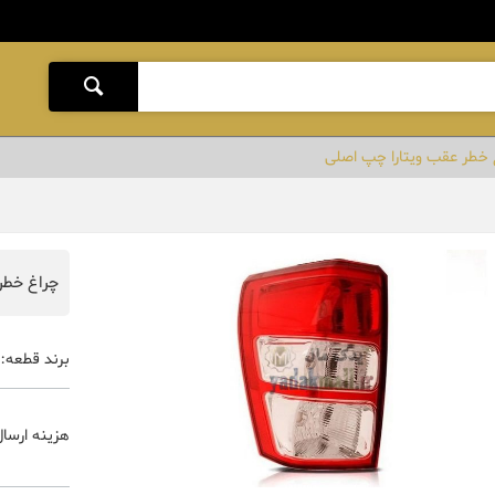
 خطر عقب ویتارا چپ اصلی
چراغ خطر
برند قطعه:
هزینه ارسال