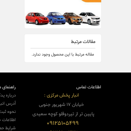
مقالات مرتبط
مقاله مرتبط با این محصول وجود ندارد.
اطلاعات تماس
راهنمای 
انبار پخش مرکزی :
درباره ید
آدرس انبا
خیابان 17 شهریور جنوبی
نحوه ثبت
پایین
تر از تیردوقلو کوچه سعیدی
اطلاعات 
09125105499
شرایط حم