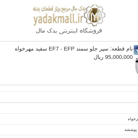
نام قطعه: سپر جلو سمند EF7 - EFP سفید مهرخواه
95,000,000 ریال
رخواه
 پوششه