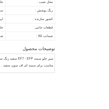
محل نصب :
جلو
رنگ پوشش :
سف
کشور سازنده :
ایر
قطعات جانبی :
جلو
ضمانت کالا :
ضم
توضیحات محصول
سپر جلو سمند EF7 - EFP سفید رنگ ساخت شرکت مهرخواه .
مناسب برای سمند ای اف سون سفید .