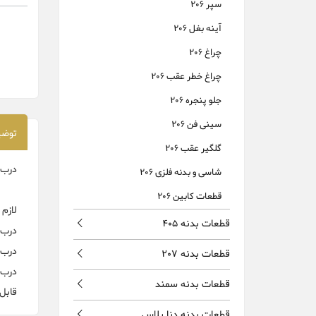
سپر 206
آینه بغل 206
چراغ 206
چراغ خطر عقب 206
جلو پنجره 206
سینی فن 206
توضی
گلگیر عقب 206
درب جلو پژو 206 ایساکو اصلی 
شاسی و بدنه فلزی 206
قطعات کابین 206
لازم ب
قطعات بدنه 405
درب جلو 206 خام 
درب جلو 206 رنگ شده 
قطعات بدنه 207
درب جلو 206 رنگی فابریک ک
قطعات بدنه سمند
قابل
قطعات بدنه دنا پلاس