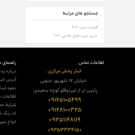
جستجو های مرتبط
قیمت درب 206
خرید درب های جانبی 206
اطلاعات تماس
راهنمای 
انبار پخش مرکزی :
درباره ید
آدرس انبا
خیابان 17 شهریور جنوبی
نحوه ثبت
پایین
تر از تیردوقلو کوچه سعیدی
اطلاعات 
09125105499
شرایط حم
09128100325
کد رنگ خو
09351148119
انواع سپر
09353334150