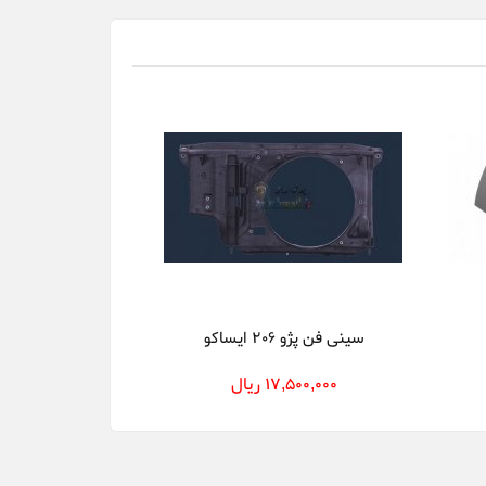
سینی فن پژو 206 ایساکو
17,500,000 ریال