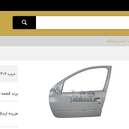
درب 206 جلو چپ آستر ایساکو
برند قطعه:
هزینه ارسال