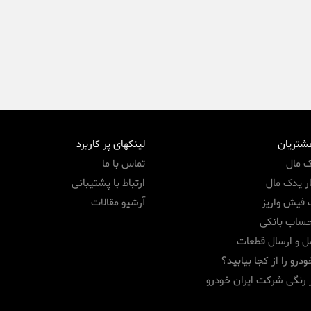
مشتریان
لینکهای پر کاربرد
ک مال
تماس با ما
ر یدک مال
ارتباط با پشتیبانی
 فیش واریز
آرشیو مقالات
حساب بانکی
ل و ارسال قطعات
درو را از کجا بیابید؟
 رنگی شرکت ایران خودرو