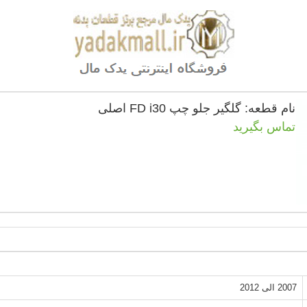
نام قطعه: گلگیر جلو چپ FD i30 اصلی
تماس بگیرید
2007 الی 2012