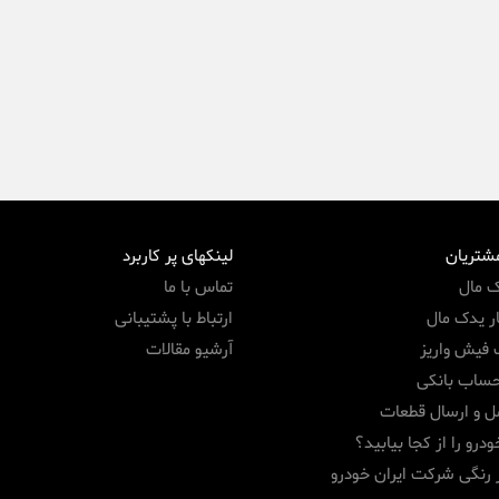
مشتریان
لینکهای پر کاربرد
ک مال
تماس با ما
ر یدک مال
ارتباط با پشتیبانی
 فیش واریز
آرشیو مقالات
حساب بانکی
ل و ارسال قطعات
درو را از کجا بیابید؟
 رنگی شرکت ایران خودرو