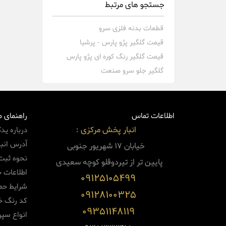
جستجو های مرتبط
قطعات بدنه فلزی سرو
قیمت گلگیر پژو پارس - پرشیا
قیمت گلگیر رنگ کوره ای پژو پارس
گلگیر جلو سرو صنعت
اطلاعات تماس
راهنمای 
انبار پخش مرکزی :
درباره ید
آدرس انبا
خیابان 17 شهریور جنوبی
نحوه ثبت
پایین
تر از تیردوقلو کوچه سعیدی
اطلاعات 
09125105499
شرایط حم
09128100325
کد رنگ خو
09351148119
انواع سپر