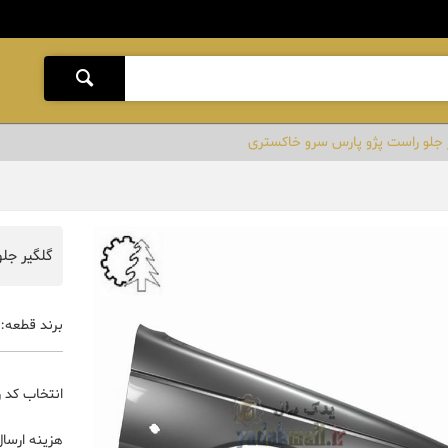
 جلو راست پژو پارس سرو خاکستری
گلگیر جل
برند قطعه:
انتخاب کد 
هزینه ارسال