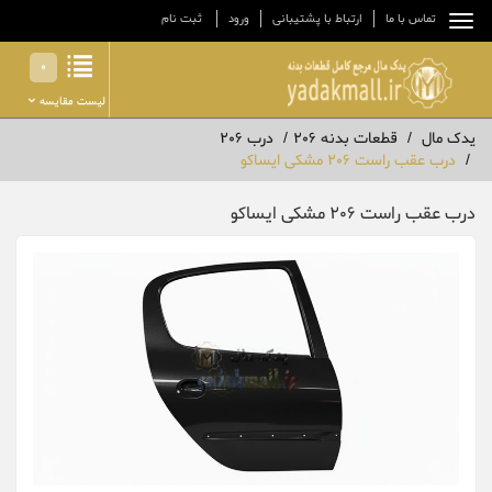
تماس با ما
ارتباط با پشتیبانی
ورود
ثبت نام
0
لیست مقایسه
یدک مال
قطعات بدنه 206
درب 206
درب عقب راست 206 مشکی ایساکو
درب عقب راست 206 مشکی ایساکو