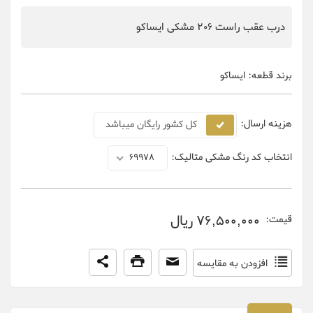
درب عقب راست 206 مشکی ایساکو
برند قطعه:
ایساکو
هزینه ارسال:
کل کشور رایگان میباشد
انتخاب کد رنگ مشکی متالیک:
69978
76,500,000 ریال
قیمت:
افزودن به مقایسه