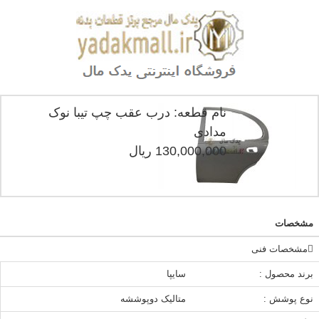
نام قطعه: درب عقب چپ تیبا نوک
مدادی
130,000,000 ریال
مشخصات
مشخصات فنی
برند محصول :
سایپا
نوع پوشش :
متالیک دوپوششه