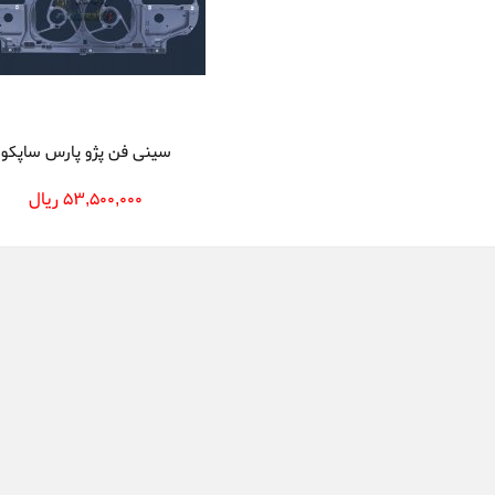
سینی فن پژو پارس ساپکو
53,500,000 ریال