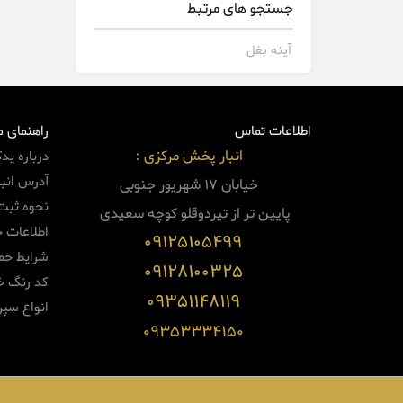
جستجو های مرتبط
آینه بغل
اطلاعات تماس
راهنمای 
انبار پخش مرکزی :
درباره ید
آدرس انبا
خیابان 17 شهریور جنوبی
نحوه ثبت
پایین
تر از تیردوقلو کوچه سعیدی
اطلاعات 
09125105499
شرایط حم
09128100325
کد رنگ خو
09351148119
انواع سپر
09353334150