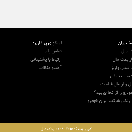
مشتریان
لینکهای پر کاربرد
ک مال
تماس با ما
ر یدک مال
ارتباط با پشتیبانی
 فیش واریز
آرشیو مقالات
حساب بانکی
ل و ارسال قطعات
درو را از کجا بیابید؟
 رنگی شرکت ایران خودرو
کپی‌رایت © 2015 - 2026
یدک مال