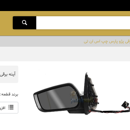
رقی پژو پارس چپ اس ان تی
آینه برق
برند قطعه:
افز