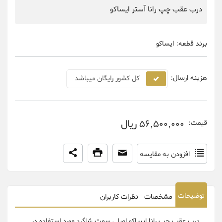
درب عقب چپ رانا آستر ایساکو
برند قطعه:
ایساکو
هزینه ارسال:
کل کشور رایگان میباشد
56,500,000 ریال
قیمت:
افزودن به مقایسه
توضیحات
مشخصات
نظرات کاربران
درب عقب چپ رانا ایساکو اصلی سمت شاگرد مورد استفاده در