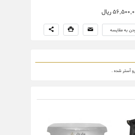
56,500, ریال
ودن به مقایسه
و آستر شده .