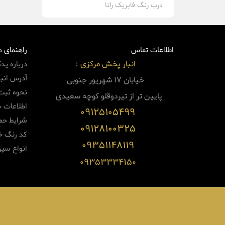
درب رنگ فابریک رانا
اطلاعات تماس
راهنمای 
انبار پخش مرکزی :
درباره ید
آدرس انبا
خیابان 17 شهریور جنوبی
نحوه ثبت
پایین
تر از تیردوقلو کوچه سعیدی
اطلاعات 
09125105499
شرایط حم
09128100325
کد رنگ خو
09351148119
انواع سپر
09353334150