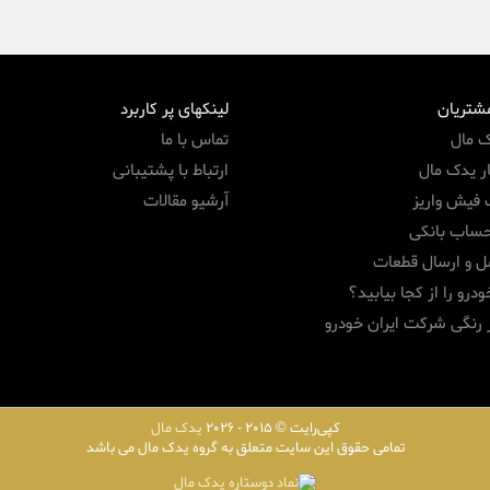
مشتریان
لینکهای پر کاربرد
ک مال
تماس با ما
ر یدک مال
ارتباط با پشتیبانی
 فیش واریز
آرشیو مقالات
حساب بانکی
ل و ارسال قطعات
درو را از کجا بیابید؟
 رنگی شرکت ایران خودرو
کپی‌رایت © 2015 - 2026
یدک مال
تمامی حقوق این سایت متعلق به گروه یدک مال می باشد