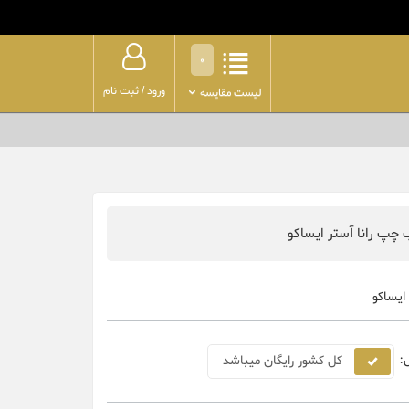
0
ورود
/
ثبت نام
لیست مقایسه
چپ رانا آستر ایساکو
ایساکو
:
کل کشور رایگان میباشد