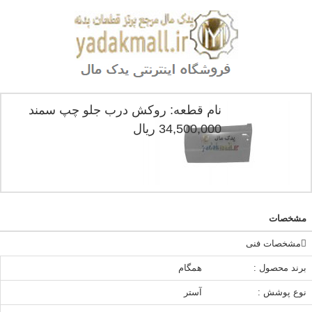
نام قطعه: روکش درب جلو چپ سمند
34,500,000 ریال
مشخصات
مشخصات فنی
برند محصول :
همگام
نوع پوشش :
آستر